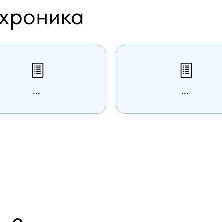
хроника
...
...