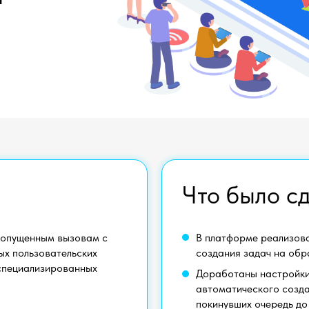
Что было с
ропущенным вызовам с
В платформе реализова
ых пользовательских
создания задач на обр
 специализированных
Доработаны настройки
автоматического созда
покинувших очередь до