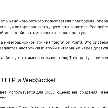
от имени конкретного пользователя платформы (опера
спользуя авторизацию текущего пользователя. Все дейс
ий интерфейс автоматически теряет доступ.
а интеграционной точке (Integration Point). Это систе
задаются настройками точки интеграции через доступны
е действует от имени пользователя; Third party — сис
HTTP и WebSocket
ет. Используется для CRUD-сценариев: создания, чтен
сов.
динение. Создаётся долгоживущий канал, стороны об