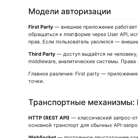
Модели авторизации
First Party
— внешнее приложение работает 
обращаться к платформе через User API, и
прав. Если пользователь уволился — внешн
Third Party
— доступ выдаётся не человеку, 
middleware, аналитические системы. Права 
Главное различие: First party — приложени
точки.
Транспортные механизмы: 
HTTP (REST API)
— классический запрос-отв
основной транспорт для обычных API-запро
WebSocket
— постоянное двустороннее сое