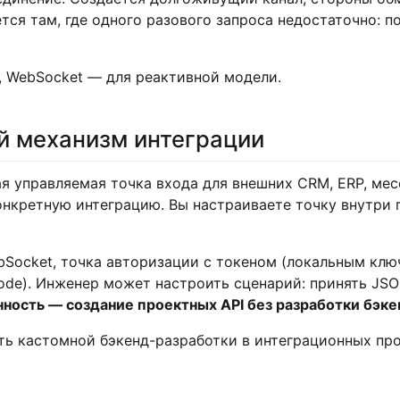
ся там, где одного разового запроса недостаточно: п
, WebSocket — для реактивной модели.
ой механизм интеграции
иная управляемая точка входа для внешних CRM, ERP, м
онкретную интеграцию. Вы настраиваете точку внутри 
bSocket, точка авторизации с токеном (локальным кл
e). Инженер может настроить сценарий: принять JSON
ность — создание проектных API без разработки бэке
асть кастомной бэкенд-разработки в интеграционных пр