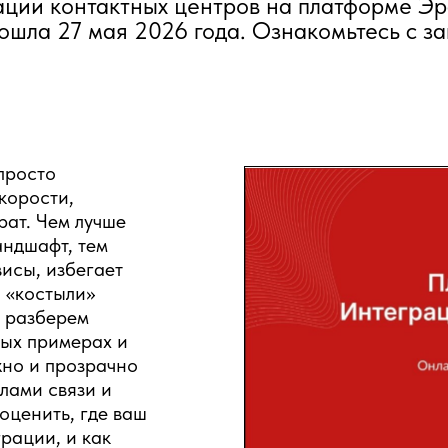
ции контактных центров на платформе Эр
ла 27 мая 2026 года. Ознакомьтесь с за
просто
корости,
рат. Чем лучше
ндшафт, тем
исы, избегает
а «костыли»
 разберем
ых примерах и
жно и прозрачно
лами связи и
оценить, где ваш
грации, и как