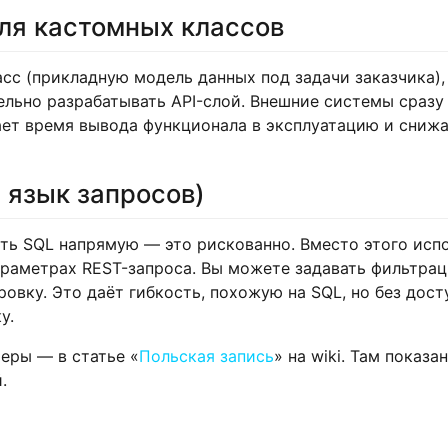
ля кастомных классов
асс (прикладную модель данных под задачи заказчика)
дельно разрабатывать API-слой. Внешние системы сраз
ает время вывода функционала в эксплуатацию и снижа
 язык запросов)
ть SQL напрямую — это рискованно. Вместо этого исп
параметрах REST-запроса. Вы можете задавать фильтрац
пировку. Это даёт гибкость, похожую на SQL, но без до
у.
еры — в статье «
Польская запись
» на wiki. Там показ
.